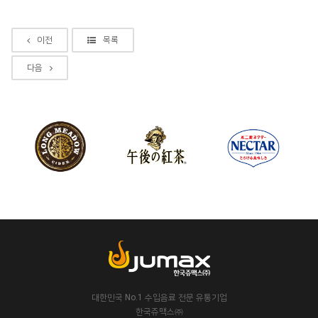
이전
목록
다음
대한민국 No.1 수입음료 전문 유통기업
한국쥬맥스㈜