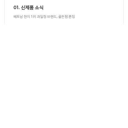
01. 신제품 소식
베트남 현지 1위 과일청 브랜드, 골든팜 론칭
MORE VIEW
02. 공지사항
한국쥬맥스㈜ 최신 소식을 만나 보세요!
MORE VIEW