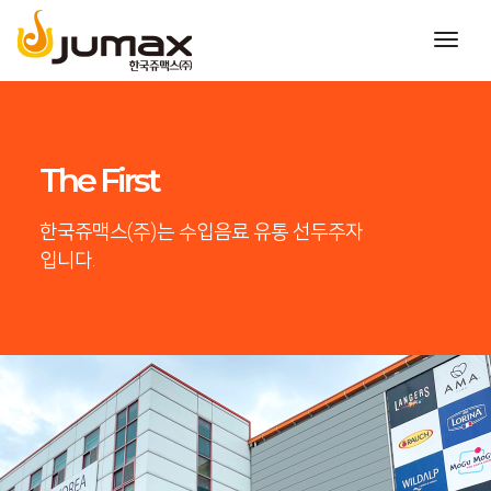
toggl
navig
The First
한국쥬맥스(주)는 수입음료 유통 선두주자
입니다.