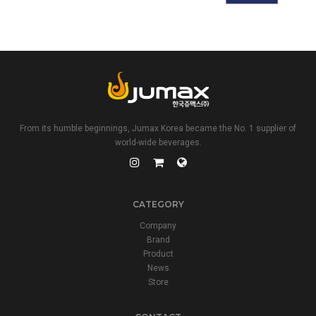
From its humble beginnings, Jumax Korea became the No. 1 supplier of
world-wide beverages.
CATEGORY
Company
Brand
Product
News
Store